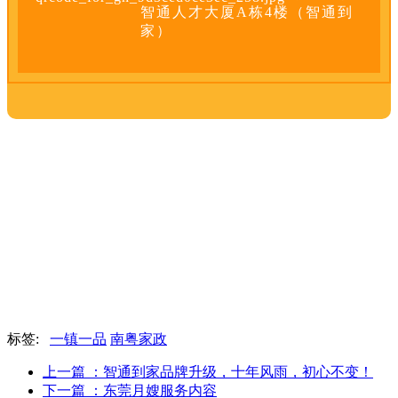
智通人才大厦A栋4楼（智通到
家）
标签:
一镇一品
南粤家政
上一篇
：智通到家品牌升级，十年风雨，初心不变！
下一篇
：东莞月嫂服务内容