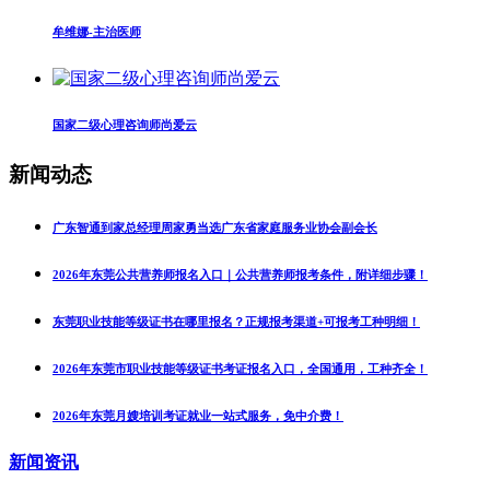
牟维娜-主治医师
国家二级心理咨询师尚爱云
新闻动态
广东智通到家总经理周家勇当选广东省家庭服务业协会副会长
2026年东莞公共营养师报名入口｜公共营养师报考条件，附详细步骤！
东莞职业技能等级证书在哪里报名？正规报考渠道+可报考工种明细！
2026年东莞市职业技能等级证书考证报名入口，全国通用，工种齐全！
2026年东莞月嫂培训考证就业一站式服务，免中介费！
新闻资讯