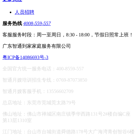
人员招聘
服务热线
4008-559-557
客服服务时段：周一至周日，8:30 - 18:00，节假日照常上班！
广东智通到家家庭服务有限公司
粤ICP备14086693号-3
全国官方统一服务电话：400-8559-557
智通月嫂培训招生专线：0769-87073850
智通月嫂客服手机：13556602709
总店地址：东莞市莞城莞太路79号
佛山地址：
佛山市禅城区南庄镇季华西路131号2#楼自编C座
第13层1310室
江门地址：台山市台城街道舜德路178号大广海湾青创智谷6楼