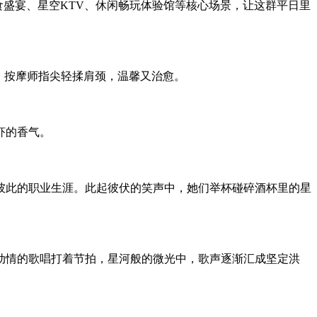
食盛宴、星空KTV、休闲畅玩体验馆等核心场景，让这群平日里
，按摩师指尖轻揉肩颈，温馨又治愈。
虾的香气。
彼此的职业生涯。此起彼伏的笑声中，她们举杯碰碎酒杯里的星
动情的歌唱打着节拍，星河般的微光中，歌声逐渐汇成坚定洪