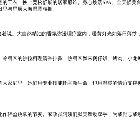
的工衣，换上宽松舒展的居家服饰。身心焕活SPA、全天候美
日里与星辰大海温柔相拥。
们笑着说。大自然精油的香氛弥漫理疗室内，暖黄灯光如落日薄纱
，冷餐区的沙拉料理清香扑鼻，热餐区飘来煲仔饭、烤肉、小龙
的大家庭里，她们用专业技能托举新生命，也用温暖的情谊支撑
化作轻盈跳跃的节奏。家政员阿姨们默契舞动双手，为或励志或