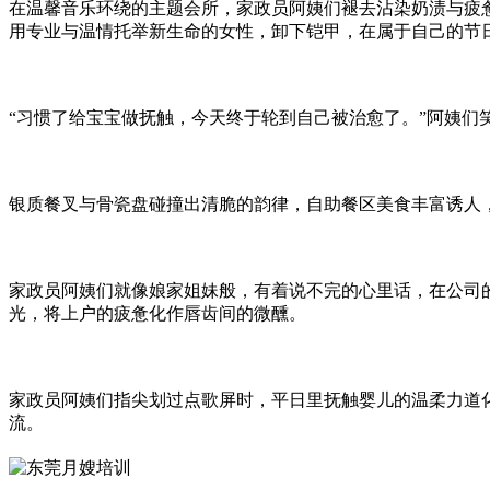
在温馨音乐环绕的主题会所，家政员阿姨们褪去沾染奶渍与疲惫
用专业与温情托举新生命的女性，卸下铠甲，在属于自己的节
“习惯了给宝宝做抚触，今天终于轮到自己被治愈了。”阿姨
银质餐叉与骨瓷盘碰撞出清脆的韵律，自助餐区美食丰富诱人
家政员阿姨们就像娘家姐妹般，有着说不完的心里话，在公司
光，将上户的疲惫化作唇齿间的微醺。
家政员阿姨们指尖划过点歌屏时，平日里抚触婴儿的温柔力道
流。