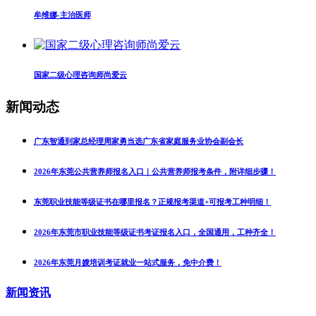
牟维娜-主治医师
国家二级心理咨询师尚爱云
新闻动态
广东智通到家总经理周家勇当选广东省家庭服务业协会副会长
2026年东莞公共营养师报名入口｜公共营养师报考条件，附详细步骤！
东莞职业技能等级证书在哪里报名？正规报考渠道+可报考工种明细！
2026年东莞市职业技能等级证书考证报名入口，全国通用，工种齐全！
2026年东莞月嫂培训考证就业一站式服务，免中介费！
新闻资讯