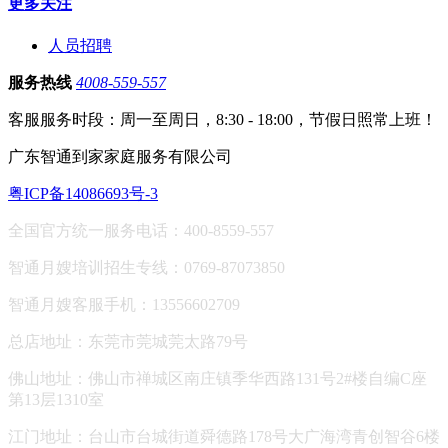
更多关注
人员招聘
服务热线
4008-559-557
客服服务时段：周一至周日，8:30 - 18:00，节假日照常上班！
广东智通到家家庭服务有限公司
粤ICP备14086693号-3
全国官方统一服务电话：400-8559-557
智通月嫂培训招生专线：0769-87073850
智通月嫂客服手机：13556602709
总店地址：东莞市莞城莞太路79号
佛山地址：
佛山市禅城区南庄镇季华西路131号2#楼自编C座
第13层1310室
江门地址：台山市台城街道舜德路178号大广海湾青创智谷6楼