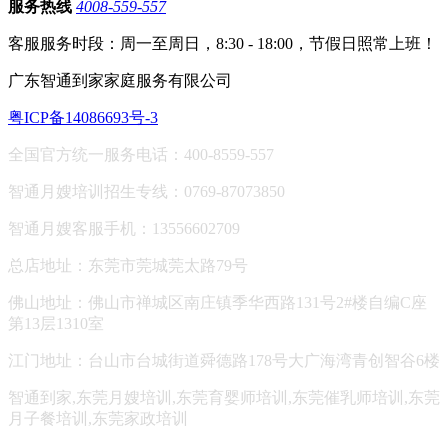
服务热线
4008-559-557
客服服务时段：周一至周日，8:30 - 18:00，节假日照常上班！
广东智通到家家庭服务有限公司
粤ICP备14086693号-3
全国官方统一服务电话：400-8559-557
智通月嫂培训招生专线：0769-87073850
智通月嫂客服手机：13556602709
总店地址：东莞市莞城莞太路79号
佛山地址：
佛山市禅城区南庄镇季华西路131号2#楼自编C座
第13层1310室
江门地址：台山市台城街道舜德路178号大广海湾青创智谷6楼
智通到家,东莞月嫂培训,东莞育婴师培训,东莞催乳师培训,东莞
月子餐培训,东莞家政培训