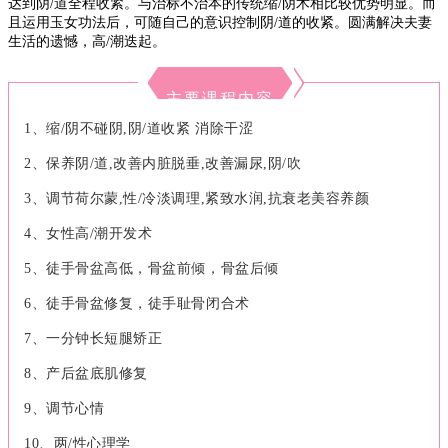
达到阴/道全程收紧。与治标不治本的传统缩/阴术相比较优势明显。而
且运用玉女功法后，可随自己的意识控制阴/道的收紧。圆满解决夫妻
生活的遗憾，高/潮迭起。
主要课程内容
1、缩/阴不碰阴,阴/道收紧 消除干涩
2、保养阴/道,改善内脏脱垂,改善漏尿,阴/吹
3、调节荷尔蒙,性/冷淡调理,紧致水润,抗衰老美容养颜
4、女性高/潮开发术
5、徒手骨盆高低，骨盆前倾，骨盆后倾
6、徒手骨盆修复，徒手耻骨闭合术
7、一分钟长短腿矫正
8、产后盆底肌修复
9、调节心情
10、两/性心理学