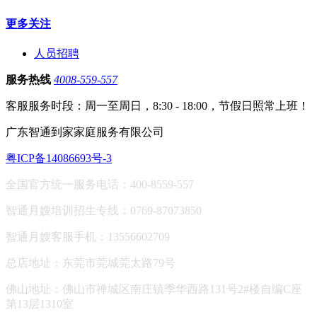
更多关注
人员招聘
服务热线
4008-559-557
客服服务时段：周一至周日，8:30 - 18:00，节假日照常上班！
广东智通到家家庭服务有限公司
粤ICP备14086693号-3
全国官方统一服务电话：400-8559-557
智通月嫂培训招生专线：0769-87073850
智通月嫂客服手机：13556602709
总店地址：东莞市莞城莞太路79号
佛山地址：
佛山市禅城区南庄镇季华西路131号2#楼自编C座
第13层1310室