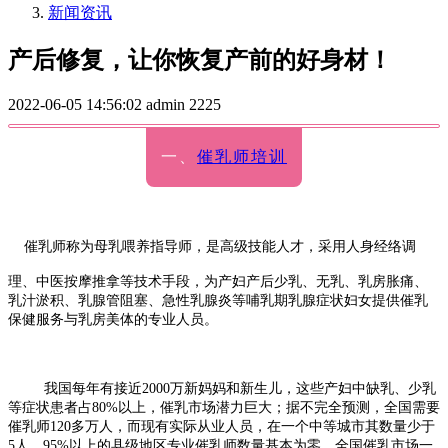
新闻资讯
产后修复，让你恢复产前的好身材！
2022-06-05 14:56:02
admin
2225
一、
催乳师培训
催乳师称为母乳喂养指导师，是高级技能人才，采用人身经络调
理、中医按摩推拿等技术手段，为产妇产后少乳、无乳、乳房胀痛、
乳汁淤积、乳腺管阻塞、急性乳腺炎等哺乳期乳腺症状妇女提供催乳
保健服务与乳房美体的专业人员。
我国每年有接近2000万新妈妈和新生儿，这些产妇中缺乳、少乳
等症状患者占80%以上，催乳市场潜力巨大；据不完全预测，全国需
要
催乳师120多万人，而现有实际从业人员，在一个中等城市其数量
少于
5人，95%以上的县级地区专业催乳师数量基本为零，全国催乳
市场一