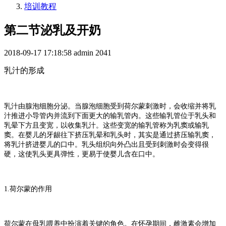
培训教程
第二节泌乳及开奶
2018-09-17 17:18:58
admin
2041
乳汁的形成
乳汁由腺泡细胞分泌。当腺泡细胞受到荷尔蒙刺激时，会收缩并将乳
汁推进小导管内并流到下面更大的输乳管内。这些输乳管位于乳头和
乳晕下方且变宽，以收集乳汁。这些变宽的输乳管称为乳窦或输乳
窦。在婴儿的牙龈往下挤压乳晕和乳头时，其实是通过挤压输乳窦，
将乳汁挤进婴儿的口中。乳头组织向外凸出且受到刺激时会变得很
硬，这使乳头更具弹性，更易于使婴儿含在口中。
1.
荷尔蒙的作用
荷尔蒙在母乳喂养中扮演着关键的角色。在怀孕期间，雌激素会增加