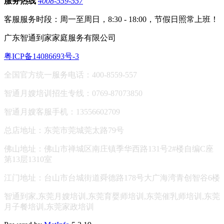
服务热线
4008-559-557
客服服务时段：周一至周日，8:30 - 18:00，节假日照常上班！
广东智通到家家庭服务有限公司
粤ICP备14086693号-3
全国官方统一服务电话：400-8559-557
智通月嫂培训招生专线：0769-87073850
智通月嫂客服手机：13556602709
总店地址：东莞市莞城莞太路79号
佛山地址：
佛山市禅城区南庄镇季华西路131号2#楼自编C座
第13层1310室
江门地址：台山市台城街道舜德路178号大广海湾青创智谷6楼
智通到家,东莞月嫂培训,东莞育婴师培训,东莞催乳师培训,东莞
月子餐培训,东莞家政培训