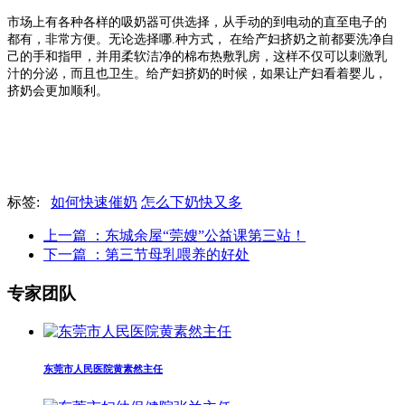
市场上有各种各样的吸奶器可供选择，从手动的到电动的直至电子的
都有，非常方便。无论选择哪
.
种方式， 在给产妇挤奶之前都要洗净自
己的手和指甲，并用柔软洁净的棉布热敷乳房，这样不仅可以刺激乳
汁的分泌，而且也卫生。给产妇挤奶的时候，如果让产妇看着婴儿，
挤奶会更加顺利。
标签:
如何快速催奶
怎么下奶快又多
上一篇
：东城余屋“莞嫂”公益课第三站！
下一篇
：第三节母乳喂养的好处
专家团队
东莞市人民医院黄素然主任