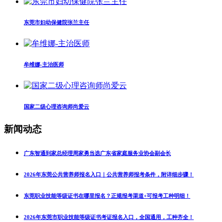
东莞市妇幼保健院张兰主任
牟维娜-主治医师
国家二级心理咨询师尚爱云
新闻动态
广东智通到家总经理周家勇当选广东省家庭服务业协会副会长
2026年东莞公共营养师报名入口｜公共营养师报考条件，附详细步骤！
东莞职业技能等级证书在哪里报名？正规报考渠道+可报考工种明细！
2026年东莞市职业技能等级证书考证报名入口，全国通用，工种齐全！