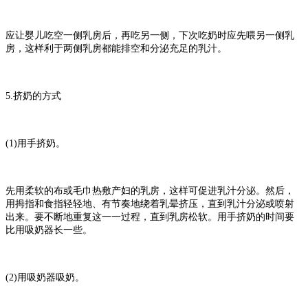
应让婴儿吃空一侧乳房后，再吃另一侧，下次吃奶时应先喂另一侧乳
房，这样利于两侧乳房都能排空和分泌充足的乳汁。
5.
挤奶的方式
(1)
用手挤奶。
先用柔软的布或毛巾热敷产妇的乳房，这样可促进乳汁分泌。然后，
用拇指和食指轻轻地、有节奏地绕着乳晕挤压，直到乳汁分泌或喷射
出来。要不断地重复这一一过程，直到乳房松软。用手挤奶的时间要
比用吸奶器长一些。
(2)
用吸奶器吸奶。