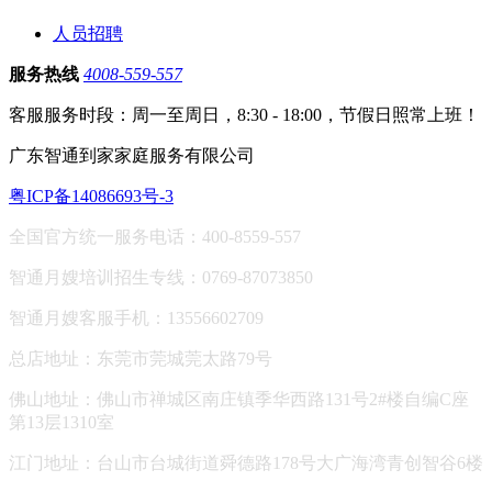
人员招聘
服务热线
4008-559-557
客服服务时段：周一至周日，8:30 - 18:00，节假日照常上班！
广东智通到家家庭服务有限公司
粤ICP备14086693号-3
全国官方统一服务电话：400-8559-557
智通月嫂培训招生专线：0769-87073850
智通月嫂客服手机：13556602709
总店地址：东莞市莞城莞太路79号
佛山地址：
佛山市禅城区南庄镇季华西路131号2#楼自编C座
第13层1310室
江门地址：台山市台城街道舜德路178号大广海湾青创智谷6楼