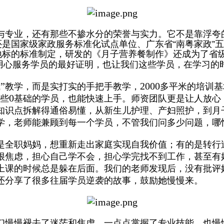
与专业，还有那些不掺水分的荣誉与实力。它不是靠浮夸
还是国家级家政服务标准化试点单位、广东省
“
南粤家政
”
五
地标的标准制定，研发的《月子营养餐制作》还成为了省
用心服务学员的最好证明，也让我们这些学员，在学习的
”
2000
式
教学，而是实打实的手把手教学，
多平米的培训基
0
些
基础的学员，也能快速上手。师资团队更是让人放心
知识点拆解得通俗易懂，从新生儿护理、产妇照护，到月
学，老师能兼顾到每一个学员，不管我们问多少问题，哪
是全职妈妈，想重新走出家庭实现自我价值；有的是转行
很焦虑，担心自己学不会，担心学完找不到工作，甚至有
上课的时候总是躲在后面。我们的老师发现后，没有批评
还分享了很多往届学员逆袭的故事，鼓励她慢慢来。
们慢慢褪去了迷茫和焦虑，一点点掌握了专业技能，也慢