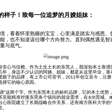
的样子！致每一位追梦的月嫂姐妹：
境，看着怀里熟睡的宝宝，心里满是踏实与感恩。
能，也不知道该往哪个方向努力。直到偶然遇见智
重与底气。
份安心与信赖。作为土生土长的东莞人，我深知本土靠谱
几年，身边不少认识的阿姨、姐妹，都是从这里毕业，靠
团旗下的品牌，有上市公司背书，
2011
年创立至今，注册
选择它的核心原因。
谱
”
这两个字。作为东莞本土的标杆品牌，它的本土优势
甚至能精准对接东莞各个镇街的就业需求，在
莞城、
东莞
台心医院建立了长期战略合作关系，还有南方医科大学的
性。