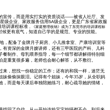
的宣传，而是用实打实的资质说话
——
被省人社厅、发
星级企业、家政服务信用
5A
级企业，更是广东省家政服
级培训课程标准
，《家庭整理收纳》成为了东莞市的培训课程标
时候更有底气，知道自己学的是规范、专业的技能。
地，配备了金牌月子厨房、小儿推拿室、产康培训室等
，有资深的金牌月嫂讲师，还有三甲医院的产科、儿科
子餐制作、母乳喂养指导，每一个细节都讲解得特别细
怕是重复很多遍，老师也会耐心解答，从不敷衍。
过来，想找一份稳定的工作；还有的和我一样，迷茫无
35
姐妹偷偷抹眼泪。记得有个姐妹，今年
岁，从全职妈
她，而是每天课后单独陪她练习，耐心疏导她的情绪，
慢找回了自信。从一开始连给宝宝拍嗝都不会，到后来