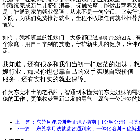
能熟练完成新生儿脐带消毒、抚触按摩，能做出营养又
是，智通到家的就业保障，从来不是一句空话。它实行
“
医院，为我们免费推荐就业，全程不收取任何就业推荐
。
前茅
如今，我和班里的姐妹们，大多都已经
摆脱了经济困境，
个家庭，用自己学到的技能，守护新生儿的健康，陪伴
定。
我知道，还有很多和我们当初一样迷茫的姐妹，想
嫂行业，如果你也想靠自己的双手实现自我价值，
服务，还有实打实的就业保障。
作为东莞本土的老品牌，智通到家懂我们东莞姐妹的需
稳的工作，更能收获重新出发的勇气。愿每一位追梦的
上一篇
：东莞月嫂培训考证避坑指南｜1分钟分清证书真
下一篇
：东莞学月嫂就选智通到家，一体化培训 + 稳就