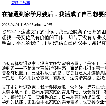
家政员故事
在智通到家学月嫂后，我活成了自己想要
2026-04-01 11:50:35
admin
4265
提笔写下这些文字的时候，我已经脱离了债务的困
想找一份安稳又有价值的工作，却苦于没有专业技
明白，平凡的我们，也能凭借自己的双手，赢得尊
当初选择智通到家，没有太多复杂的考量，全是源于一
通到家
——
不是因为宣传得多响亮，而是它扎根东莞十
告都有说服力。更让我放心的是，它是智通人才连锁集
一刻起，就不用担心被坑、被敷衍，这份踏实感，是我
真正走进智通到家，我才慢慢发现，它的好，远不止
“
靠
东莞本地市场，熟悉东莞家庭的育儿习惯、饮食偏好，
户，都特别方便。更难得的是，它与东莞妇幼保健院、
学到的技能，更贴合本地家庭的实际需求，也更具专业