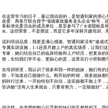
在这里学习的日子，最让我动容的，是智通到家的用心
改委、商务厅联合授予
“
省级家政服务龙头企业
”
称号，
务标准化委员会的成员单位，甚至参与了
省团标及
广东
。这些荣誉，不是摆设，而是它多年深耕月嫂培训、
准
“
说到培训品质，我更是满心感激。智通到家没有
速成
1:1
专属实训设施，
还原月嫂上户的真实场景，让我们这
专家，她们结合自己的临床经验和上户经历，把复杂的
致，生怕我们学不会。更贴心的是，这里实行小班制教
在培训班里，我认识了很多和我一样的姐妹，她们有的
助，不知道自己能做什么。刚开始的时候，很多姐妹都
妈转行过来，一开始特别不自信，连实操都不敢上手，
“
”
告诉她
没有人生来就会，只要肯努力，一定能做好
，
就这样，在老师的耐心引导和姐妹们的互相鼓励下，我