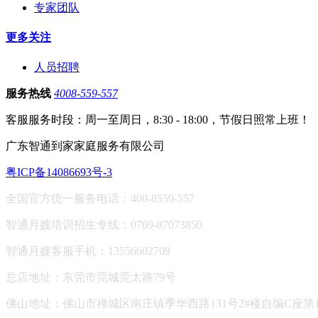
专家团队
更多关注
人员招聘
服务热线
4008-559-557
客服服务时段：周一至周日，8:30 - 18:00，节假日照常上班！
广东智通到家家庭服务有限公司
粤ICP备14086693号-3
全国官方统一服务电话：400-8559-557
智通月嫂培训招生专线：0769-87073850
智通月嫂客服手机：13556602709
总店地址：东莞市莞城莞太路79号
佛山地址：
佛山市禅城区南庄镇季华西路131号2#楼自编C座第13