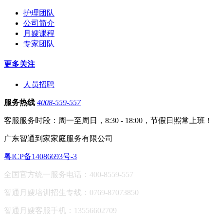
护理团队
公司简介
月嫂课程
专家团队
更多关注
人员招聘
服务热线
4008-559-557
客服服务时段：周一至周日，8:30 - 18:00，节假日照常上班！
广东智通到家家庭服务有限公司
粤ICP备14086693号-3
全国官方统一服务电话：400-8559-557
智通月嫂培训招生专线：0769-87073850
智通月嫂客服手机：13556602709