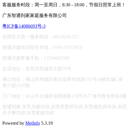
客服服务时段：周一至周日，8:30 - 18:00，节假日照常上班！
广东智通到家家庭服务有限公司
粤ICP备14086693号-3
全国官方统一服务电话：400-8559-557
智通月嫂培训招生专线：0769-87073850
智通月嫂客服手机：13556602709
总店地址：东莞市莞城莞太路79号
佛山地址：
佛山市禅城区南庄镇季华西路131号2#楼自编C座
第13层1310室
江门地址：台山市台城街道舜德路178号大广海湾青创智谷6楼
智通到家,东莞月嫂培训,东莞育婴师培训,东莞催乳师培训,东莞
月子餐培训,东莞家政培训
Powered by
MetInfo
5.3.19