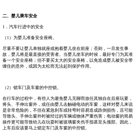
二、婴儿乘车安全
1
．汽车行进中的安全
（
1
）为婴儿准备安全座椅。
尽量不要让婴儿单独就座或抱着婴儿坐在前座；否则，一旦发生事
故，婴儿将是最直接的受害者。当婴儿坐车的时候，最好专门为其准
备一个安全座椅；但不要买太大的安全座椅，以免造成婴儿被安全带
缠住的意外，或因为太松而无法起到保护作用。
（
2
）锁车门及车窗的中控锁。
在行车的过程中，有些人为避免婴儿无聊而放任其独自在后座玩要，
将头、手伸出窗外，或任由婴儿去触碰电动的车窗，这样对婴儿来说
是非常危险的，不但在紧急刹车或转弯时容易造成跌倒损伤，且可能
导致头、手伸出窗外时被经过的车辆或物体严重伤害；电动窗的简易
操作更可能导致幼儿在玩耍时被玻璃窗夹伤手指甚至头颈部。因此，
上车后应该要马上锁定车门及车窗的中控锁。