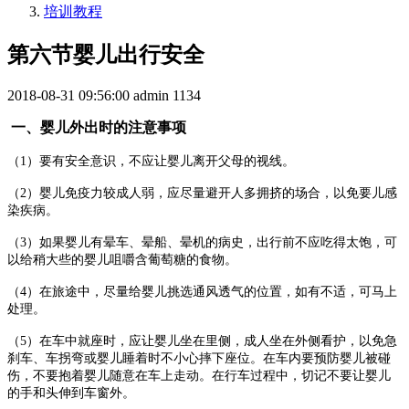
培训教程
第六节婴儿出行安全
2018-08-31 09:56:00
admin
1134
一
、婴儿外出时的注意事项
（
1
）要有安全意识，不应让婴儿离开父母的视线。
（
2
）婴儿免疫力较成人弱，应尽量避开人多拥挤的场合，以免要儿感
染疾病。
（
3
）如果婴儿有晕车、晕船、晕机的病史，出行前不应吃得太饱，可
以给稍大些的婴儿咀嚼含葡萄糖的食物。
（
4
）在旅途中，尽量给婴儿挑选通风透气的位置，如有不适，可马上
处理。
（
5
）在车中就座时，应让婴儿坐在里侧，成人坐在外侧看护，以免急
刹车、车拐弯或婴儿睡着时不小心摔下座位。在车内要预防婴儿被碰
伤，不要抱着婴儿随意在车上走动。在行车过程中，切记不要让婴儿
的手和头伸到车窗外。