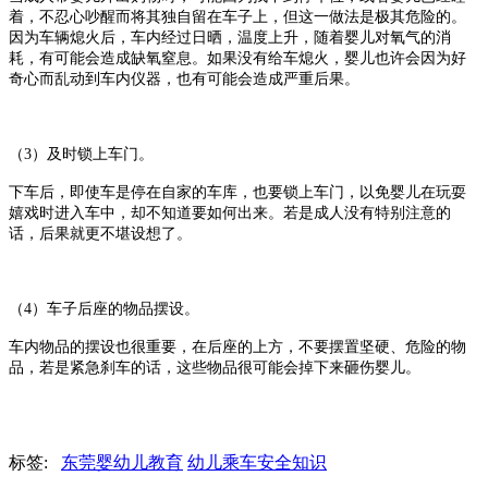
着，不忍心吵醒而将其独自留在车子上，但这一做法是极其危险的。
因为车辆熄火后，车内经过日晒，温度上升，随着婴儿对氧气的消
耗，有可能会造成缺氧窒息。如果没有给车熄火，婴儿也许会因为好
奇心而乱动到车内仪器，也有可能会造成严重后果。
（
3
）及时锁上车门。
下车后，即使车是停在自家的车库，也要锁上车门，以免婴儿在玩耍
嬉戏时进入车中，却不知道要如何出来。若是成人没有特别注意的
话，后果就更不堪设想了。
（
4
）车子后座的物品摆设。
车内物品的摆设也很重要，在后座的上方，不要摆置坚硬、危险的物
品，若是紧急刹车的话，这些物品很可能会掉下来砸伤婴儿。
标签:
东莞婴幼儿教育
幼儿乘车安全知识