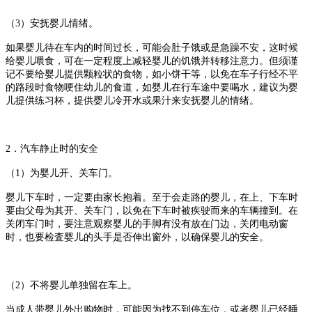
（
3
）安抚婴儿情绪。
如果婴儿待在车内的时间过长，可能会肚子饿或是急躁不安，这时候
给婴儿喂食，可在一定程度上减轻婴儿的饥饿并转移注意力。但须谨
记不要给婴儿提供颗粒状的食物，如小饼干等，以免在车子行经不平
的路段时食物哽住幼儿的食道，如婴儿在行车途中要喝水，建议为婴
儿提供练习杯，提供婴儿冷开水或果汁来安抚婴儿的情绪。
2
．汽车静止时的安全
（
1
）为婴儿开、关车门。
婴儿下车时，一定要由家长抱着。至于会走路的婴儿，在上、下车时
要由父母为其开、关车门，以免在下车时被疾驶而来的车辆撞到。在
关闭车门时，要注意观察婴儿的手脚有没有放在门边，关闭电动窗
时，也要检査婴儿的头手是否伸出窗外，以确保婴儿的安全。
（
2
）不将婴儿单独留在车上。
当成人带婴儿外出购物时，可能因为找不到停车位，或者婴儿已经睡