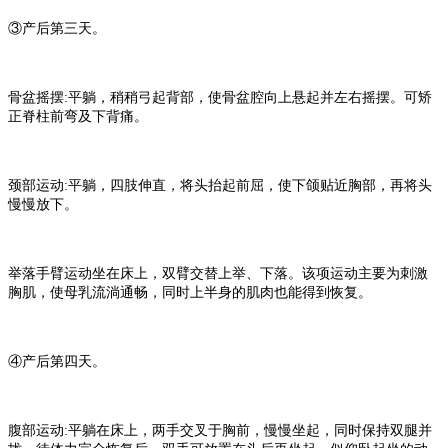
③产后第三天。
骨盆摇摆
:
平躺，稍稍弓起背部，使骨盆腔向上悬起并左右摇摆。可矫
正脊柱前弯及下背痛。
颈部运动
:
平躺，四肢伸直，将头抬起前屈，使下颌贴近胸部，再将头
慢慢放下。
举落手臂运动坐在床上，双臂交替上举、下落。该项运动主要为刺激
胸肌，使母乳流淌通畅，同时上半身的肌肉也能得到恢复。
④产后第四天。
腹部运动
:
平躺在床上，两手交叉于胸前，慢慢坐起，同时保持双腿并