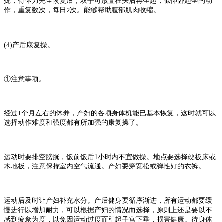
拢，待体力完全恢复后，双手可放置在头后再坐起，似仰卧起坐的动
作，重复数次，每日
次。能够帮助腹部肌肉收缩。
2
(4)
产后康复操。
①注意事项。
经过
1
个月左右的休养，产妇的各项身体机能已基本恢复，这时就可以
选择动作难度和强度都有所加强的康复操了。
运动时要排空膀胱，饭前饭后
1
小时内不宜做操。地点要选择硬板床或
木地板，注意保持室内空气流通。产妇要穿宽松或弹性好的衣裤。
运动后及时让产妇补充水分。产后健身要循序渐进，所有运动都要缓
慢进行以增加耐力，可以根据产妇的情况而选择，原则上还是要以不
感到疲惫为度，以免因运动过度而引起子宫下垂，损害健康。待身体