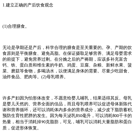
1.
建立正确的产后饮食观念
(1)
合理膳食。
无论是孕期还是产后，科学合理的膳食是至关重要的。孕、产期的饮
食原则是平衡膳食、避免高脂。在保证摄取足够营养、满足母婴需求
的前提下，避免营养过剩。在分娩之后的产褥期，应该多补充富含
钙、铁、蛋白质和维生素的牛奶、鸡蛋、豆腐、杂粮、新鲜水果、菠
菜、磨菇等食物，多喝汤水，以便满足身体的需要。尽量少吃甜食、
油炸食品、肥肉等。
(2)
母乳喂养。
许多产妇因为怕形体改变，不愿意给婴儿哺乳，结果适得其反。母乳
是婴儿天然的、营养全面的佳品，而且母乳喂养可以促进母体新陈代
谢和营养循环，还可以消耗体内多余的营养成分，减少皮下脂肪蓄积
,
预防生育性肥胖的发生。因为每天泌乳
毫升，可以消耗
千卡的
850
800
热量，相当于消耗掉
克脂肪，可见，哺乳可以消耗大量脂肪和蛋白
90
质，促进形体恢复。