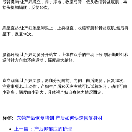
弓背挺胸
:
让产妇跪立，两手撑地，收腹弓背，低头收缩骨盆底肌，再
抬头挺胸塌腰，反复
次。
10
跪坐直起
:
让产妇胞坐脚跟上，上身挺直，收缩臀肌和骨盆底肌
然后再
,
坐下，反复
次。
10
腰都环绕
:
让产妇两腿分开站立，上体在双手的带动下分 别沿顺时针和
逆时针方向做环绕运动，幅度越大越好。
直立踢腿
:
让产妇叉腰，两腿分别向前、向侧、向后踢腿，反复
次。
10
注意事项
以上动作，产妇生产后
天左右就可以试着练习，动作可由
:
30
少到多，辆度由小到大，具体视产妇自身体力情况而定。
标签:
东莞产后恢复培训
产后如何快速恢复身材
上一篇
：产后抑郁症的护理