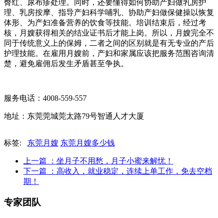
臀红、尿布疹处理。同时，还要懂得如何协助产妇做乳房护
理、乳房按摩、指导产妇科学哺乳、协助产妇做保健操以恢复
体形、为产妇准备营养的饮食等技能。培训结束后，经过考
核，月嫂获得相关的结业证书后才能上岗。所以，月嫂完全不
同于传统意义上的保姆，二者之间的区别就是有无专业的产后
护理技能。在雇用月嫂前，产妇和家属应该把服务范围咨询清
楚，避免雇佣后发生矛盾甚至争执。
服务电话：4008-559-557
地址：东莞莞城莞太路79号智通人才大厦
标签:
东莞月嫂
东莞月嫂多少钱
上一篇
：坐月子不用愁，月子小蜜来解忧！
下一篇
：高收入，就业稳定，连续上单工作，免去空档
期！
专家团队