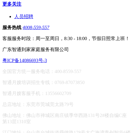
更多关注
人员招聘
服务热线
4008-559-557
客服服务时段：周一至周日，8:30 - 18:00，节假日照常上班！
广东智通到家家庭服务有限公司
粤ICP备14086693号-3
全国官方统一服务电话：400-8559-557
智通月嫂培训招生专线：0769-87073850
智通月嫂客服手机：13556602709
总店地址：东莞市莞城莞太路79号
佛山地址：
佛山市禅城区南庄镇季华西路131号2#楼自编C座
第13层1310室
江门地址：台山市台城街道舜德路178号大广海湾青创智谷6楼