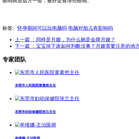
眼睛眺望远方一会，最好是看绿色植物。
标签:
怀孕期间可以玩电脑吗
电脑对胎儿有影响吗
上一篇
：同样是月嫂，为什么她是金牌月嫂？
下一篇
：宝宝掉下床如何判断没事？月嫂需要注意的地
专家团队
东莞市人民医院黄素然主任
东莞市妇幼保健院张兰主任
牟维娜-主治医师