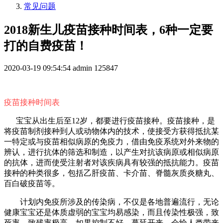
常见问题
2018新生儿疫苗接种时间表，6种一定要
打的自费疫苗！
2020-03-19 09:54:54
admin
125847
疫苗接种时间表
宝宝从出生后至12岁，都要进行疫苗接种。疫苗接种，是
将疫苗制剂接种到人或动物体内的技术，使接受方获得抵抗某
一特定或与疫苗相似病原的免疫力，借由免疫系统对外来物的
辨认，进行抗体的筛选和制造，以产生对抗该病原或相似病原
的抗体，进而使受注射者对该疾病具有较强的抵抗能力。疫苗
接种的种类很多，包括乙肝疫苗、卡介苗、脊髓灰质炎糖丸、
百白破疫苗等。
计划内免疫所涉及的传染病，不仅是各地普遍流行，无论
健康宝宝还是体质虚弱的宝宝均易感染，而且传染性极强，致
死率、致残率极高。如果控制不好，蔓延开来，会给人类带来